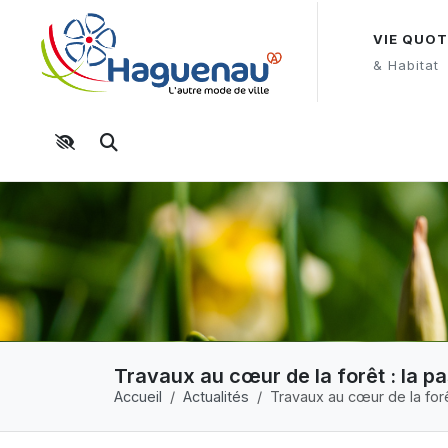
Panneau de gestion des cookies
Aller au contenu principal
Aller au menu
Aller au moteur de recherche
VIE QUOT
& Habitat
Moteur de recherche
Travaux au cœur de la forêt : la p
Accueil
Actualités
Travaux au cœur de la for