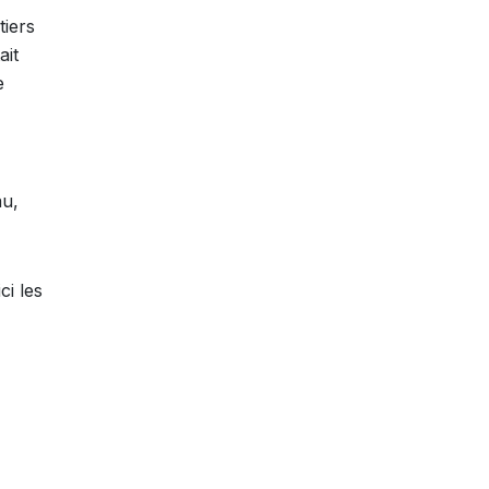
tiers
ait
e
au,
ci les