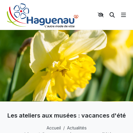
Panneau de gestion des cookies
Aller au contenu principal
Aller au menu
Aller au moteur de recherche
Moteur 
Les ateliers aux musées : vacances d'été
Accueil
Actualités