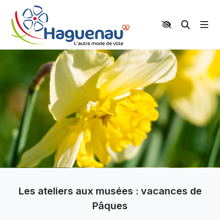
Panneau de gestion des cookies
Aller au contenu principal
Aller au menu
Aller au moteur de recherche
Moteur 
Les ateliers aux musées : vacances de
Pâques