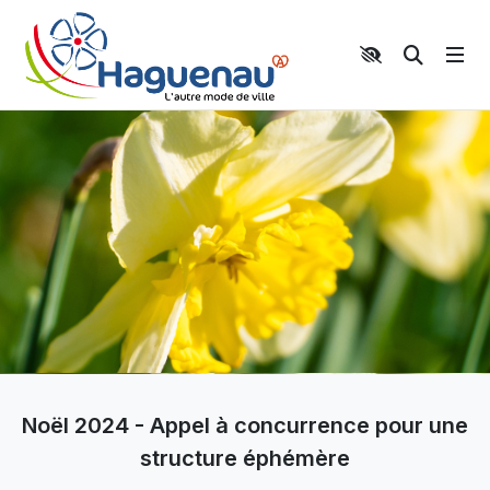
Panneau de gestion des cookies
Aller au contenu principal
Aller au menu
Aller au moteur de recherche
Moteur 
Noël 2024 - Appel à concurrence pour une
structure éphémère