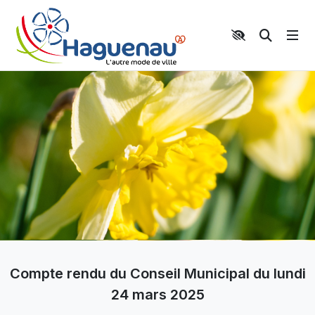
Panneau de gestion des cookies
Aller au contenu principal
Aller au menu
Aller au moteur de recherche
Moteur 
Compte rendu du Conseil Municipal du lundi
24 mars 2025