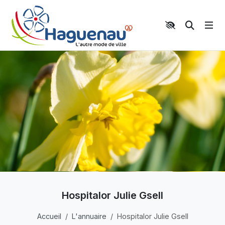
Panneau de gestion des cookies
Aller au contenu principal
Aller au menu
Aller au moteur de recherche
Moteur 
Hospitalor Julie Gsell
Accueil
L'annuaire
Hospitalor Julie Gsell