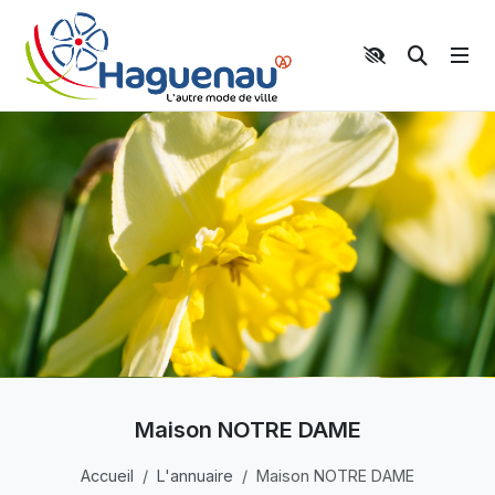
Panneau de gestion des cookies
Aller au contenu principal
Aller au menu
Aller au moteur de recherche
Moteur 
Maison NOTRE DAME
Accueil
L'annuaire
Maison NOTRE DAME