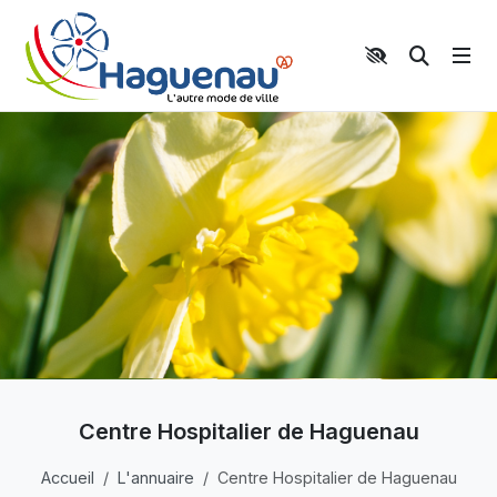
Panneau de gestion des cookies
Aller au contenu principal
Aller au menu
Aller au moteur de recherche
Moteur 
Centre Hospitalier de Haguenau
Accueil
L'annuaire
Centre Hospitalier de Haguenau