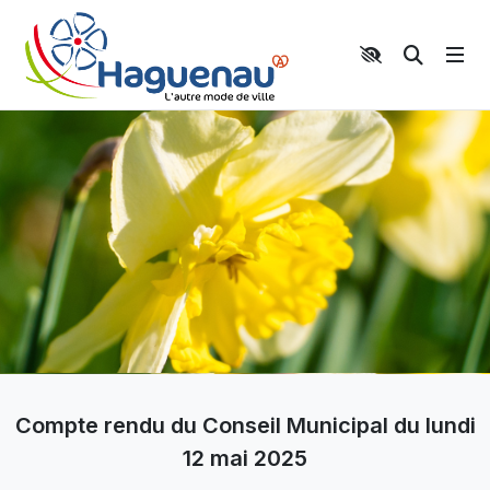
Panneau de gestion des cookies
Aller au contenu principal
Aller au menu
Aller au moteur de recherche
Moteur 
Compte rendu du Conseil Municipal du lundi
12 mai 2025