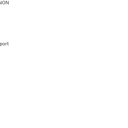
 NON
E
port